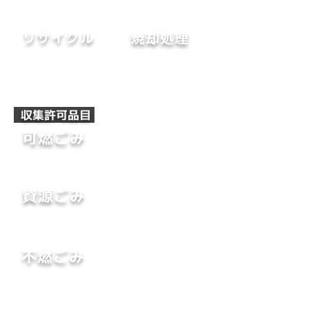
リサイクル
焼却処理
大阪市の処理施設に
リサイクル施設に搬入
搬入され焼却処理
され
リサイクル処理
​ 収集許可品目
可燃ごみ
生ゴミ / 紙くず 等
​資源ごみ
新聞 / 雑誌 / 段ボール 等
不燃ごみ
金属類 / ガラス類 等