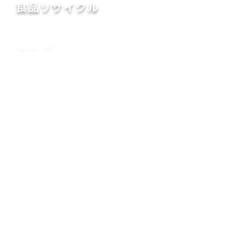
​食品リサイクル
食品廃棄 / 調理くず 等
粗大ごみ
45ℓの指定袋に入らないゴミ 等
​機密書類
顧客名簿 / 社内外文書 等
資源ごみ
缶 / ビン / ペットボトル 等
お見積り依頼・ご相談など
​お気軽にお問
い合わせください！