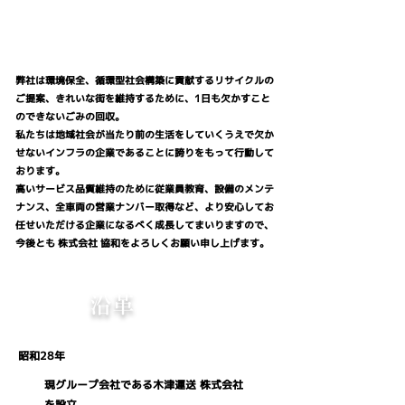
代表取締役社長
白山 竜太郎
弊社は環境保全、循環型社会構築に貢献するリサイクルの
ご提案、きれいな街を維持するために、1日も欠かすこと
のできないごみの回収。
私たちは地域社会が当たり前の生活をしていくうえで欠か
せないインフラの企業であることに誇りをもって行動して
おります。
高いサービス品質維持のために従業員教育、設備のメンテ
ナンス、全車両の営業ナンバー取得など、より安心してお
任せいただける企業になるべく成長してまいりますので、
今後とも 株式会社 協和をよろしくお願い申し上げます。
​沿革
昭和2
8年
現グループ会社である木津運送 株式会社
を設立