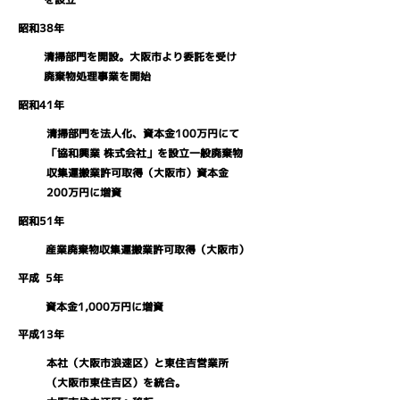
昭和38年
清掃部門を開設。大阪市より委託を受け
廃棄物処理事業を開始
昭和41
年
清掃部門を法人化、資本金100万円にて
「協和興業 株式会社」を設立
一般廃棄物
収集運搬業許可取得（大阪市）
資本金
200万円に増資
昭和51年
産業廃棄物収集運搬業許可取得（大阪市）
平成
5年
資本金1,000万円に増資
平成13年
本社（大阪市浪速区）と東住吉営業所
（大阪市東住吉区）を統合。