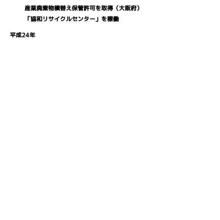
​産業廃棄物積替え保管許可を取得（大阪府）
​「協和リサイクルセンター」を稼働
平成24年
収集車両全車、ドライブレコーダー・
バックモニターを導入
平成25年
古紙回収協力店登録（大阪市環境局）
平成27年
産業廃棄物収集運搬業許可取得（兵庫県）
平成29年
大阪市西成区北津守に本社新社屋完成
前会長・白山寿が平成29年秋の褒章で、
厚生労働省より「黄綬褒章」を
受章
令和 6年
産業廃棄物収集運搬業許可取得（奈良県）