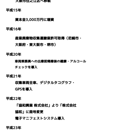
大阪市住之江区へ移転
平成15年
資本金3,000万円に増資
平成16年
産業廃棄物収集運搬業許可取得（尼崎市・
大阪府・東大阪市・堺市）
平成20年
車両乗務員への出庫前帰庫後の健康・アルコール
チェックを導入
平成21年
収集車両全車、デジタルタコグラフ・
GPSを導入
平成22年
「協和興業 株式会社」より「株式会社
協和」に商号変更
電子マニフェストシステム導入
平成23年